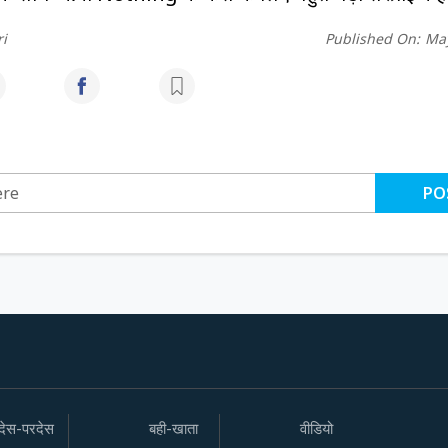
i
Published On:
May
PO
देस-परदेस
बही-खाता
वीडियो