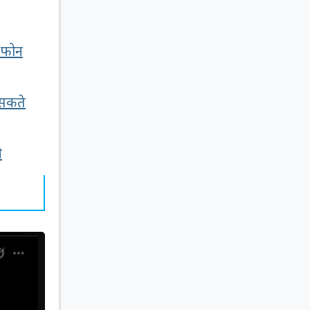
 फोन
 सकते
ी