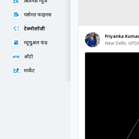
बिजनेस न्यूज
पर्सनल फाइनेंस
टेक्नोलॉजी
Priyanka Kumar
म्यूचु्अल फंड
New Delhi
,
UPDA
ऑटो
मार्केट