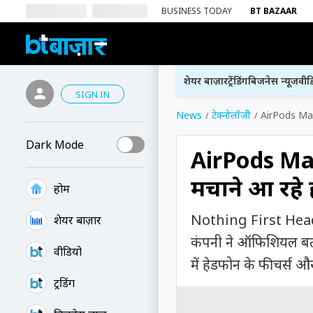
BUSINESS TODAY
BT BAZAAR
शेयर बाज़ार
ट्रेंडिंग
बिजनेस न्यूज
वीड
SIGN IN
News
टेक्नोलॉजी
AirPods Max
Dark Mode
AirPods Ma
मचाने आ रहे 
होम
Nothing First Headpho
शेयर बाज़ार
कंपनी ने ऑफिशियल बता 
वीडियो
में हेडफोन के फीचर्स और 
ट्रेंडिंग