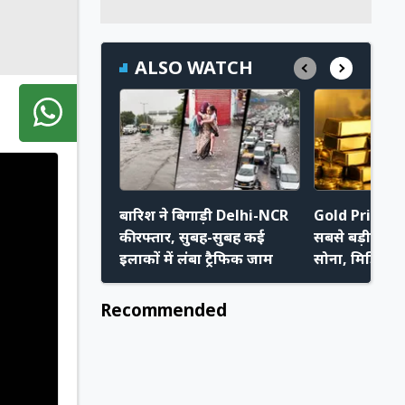
ALSO WATCH
बारिश ने बिगाड़ी Delhi-NCR
Gold Price: छ
की रफ्तार, सुबह-सुबह कई
सबसे बड़ी वीक
इलाकों में लंबा ट्रैफिक जाम
सोना, मिडिल ईस
भी बढ़ी खरीदार
Recommended