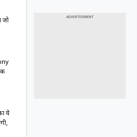
ADVERTISEMENT
ा जो
Sony
एक
ा ये
एगी,