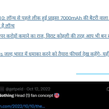
 लॉन्च से पहले लीक हुई प्राइस! 7000mAh की बैटरी वाला
है लॉन्च
र करोड़ों कमाने का राज, विराट कोहली की तरह आप भी बन
ल्द भारत में धमाका करने को तैयार! फीचर्स देख कहेंगे- यह