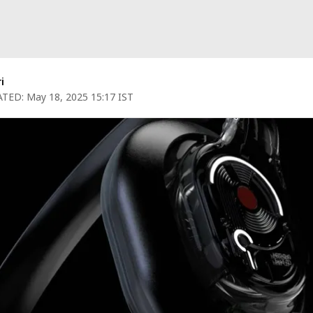
i
TED:
May 18, 2025 15:17 IST