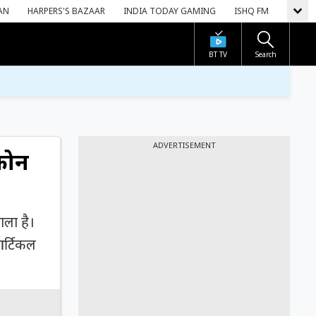
AN
HARPERS'S BAZAAR
INDIA TODAY GAMING
ISHQ FM
BT TV
Search
ADVERTISEMENT
फोन
ला है।
आर्टिकल