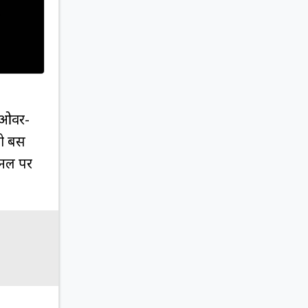
 ओवर-
जो बस
ैनल पर