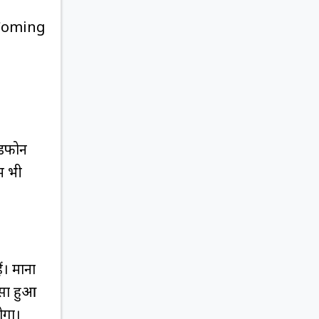
 Coming
ेडफोन
ें भी
ं। माना
सा हुआ
ोगा।