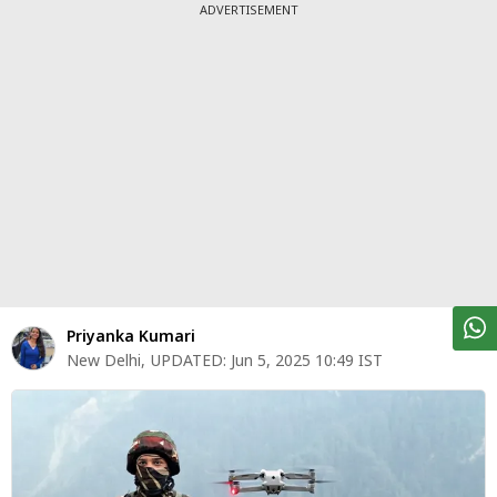
पर्सनल
ADVERTISEMENT
फाइनेंस
टेक्नोलॉजी
म्यूचु्अल
फंड
ऑटो
मार्केट
शेयर
Priyanka Kumari
बाज़ार
New Delhi
,
UPDATED:
Jun 5, 2025 10:49 IST
ट्रेंडिंग
बिजनेस
न्यूज
वीडियो