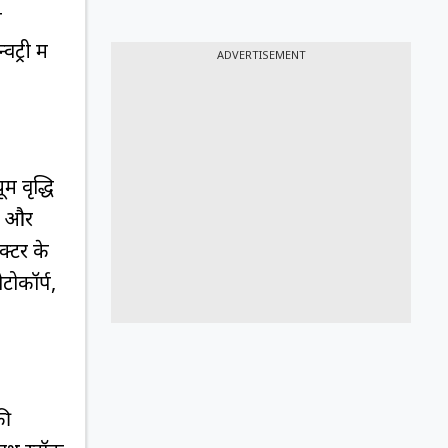
न
्री में
ADVERTISEMENT
म वृद्धि
शत और
क्टर के
टोकॉर्प,
की