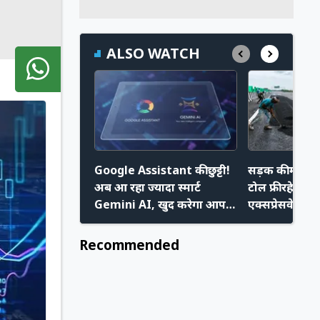
ALSO WATCH
Google Assistant की छुट्टी!
सड़क की मरम्मत
अब आ रहा ज्यादा स्मार्ट
टोल फ्री रहेगा
Gemini AI, खुद करेगा आपके
एक्सप्रेसवे, NH
कई काम
एक्शन
Recommended