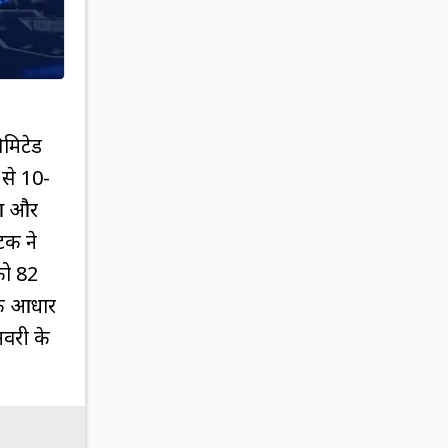
िमिटेड
 से 10-
छुआ और
टक ने
 को 82
 के आधार
नवरी के