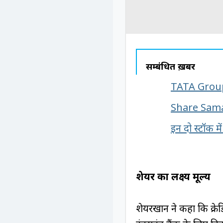
सम्बंधित ख़बरें
TATA Group के
Share Sama
इन दो स्टॉक म
शेयर का लक्ष्य मूल्य
शेयरखान ने कहा कि क्रे