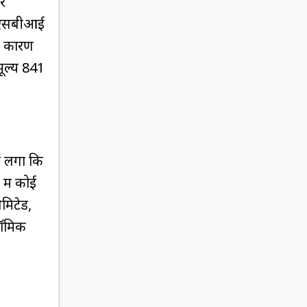
र
ं। एसबीआई
के कारण
मूल्य 841
से लगा कि
में कोई
िमिटेड,
ोनॉमिक