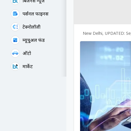
बिजनेस न्यूज
पर्सनल फाइनेंस
टेक्नोलॉजी
New Delhi
,
UPDATED:
Se
म्यूचु्अल फंड
ऑटो
मार्केट