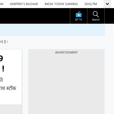
AN
HARPERS'S BAZAAR
INDIA TODAY GAMING
ISHQ FM
BT TV
Search
 हैं !
ADVERTISEMENT
9
 !
की
साथ स्टॉक