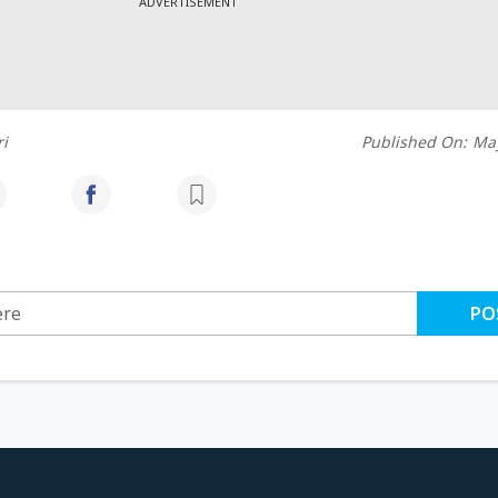
ADVERTISEMENT
i
Published On:
May
PO