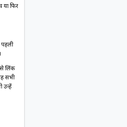
च या फिर
े पहली
ा।
से लिंक
 यह सभी
उन्हें