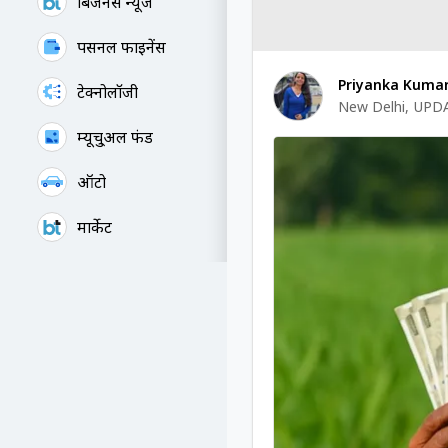
बिजनेस न्यूज
पर्सनल फाइनेंस
Priyanka Kumar
टेक्नोलॉजी
New Delhi
,
UPDA
म्यूचु्अल फंड
ऑटो
मार्केट