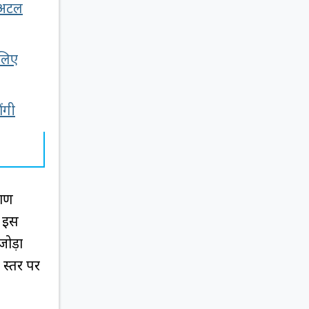
 अटल
 लिए
ंगी
याण
। इस
जोड़ा
 स्तर पर