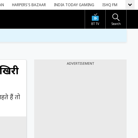
AN
HARPERS'S BAZAAR
INDIA TODAY GAMING
ISHQ FM
BT TV
Search
ADVERTISEMENT
खिरी
े हैं तो