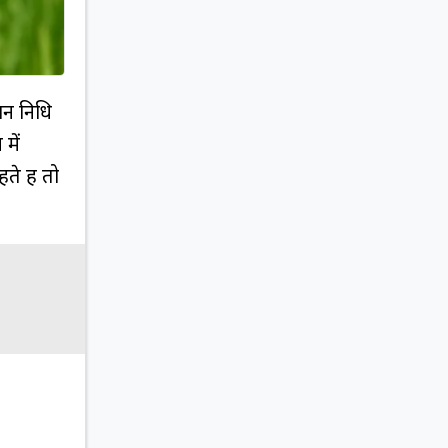
ान निधि
में
े हैं तो