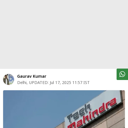
पर्सनल
फाइनेंस
टेक्नोलॉजी
म्यूचु्अल
फंड
ऑटो
मार्केट
Gaurav Kumar
Delhi
,
UPDATED:
Jul 17, 2025 11:57 IST
शेयर
बाज़ार
ट्रेंडिंग
बिजनेस
न्यूज
वीडियो