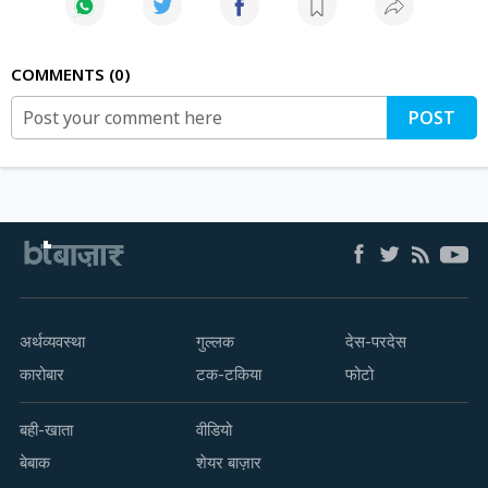
COMMENTS
0
POST
अर्थव्यवस्था
गुल्लक
देस-परदेस
कारोबार
टक-टकिया
फोटो
बही-खाता
वीडियो
बेबाक
शेयर बाज़ार