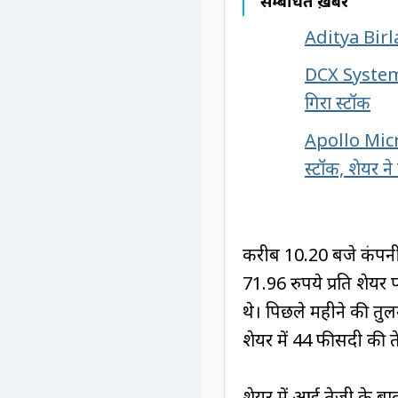
सम्बंधित ख़बरें
Aditya Birla
DCX Systems 
गिरा स्टॉक
Apollo Micro
स्टॉक, शेयर ने
करीब 10.20 बजे कंपन
71.96 रुपये प्रति शेयर 
थे। पिछले महीने की तुलन
शेयर में 44 फीसदी की
शेयर में आई तेजी के ब