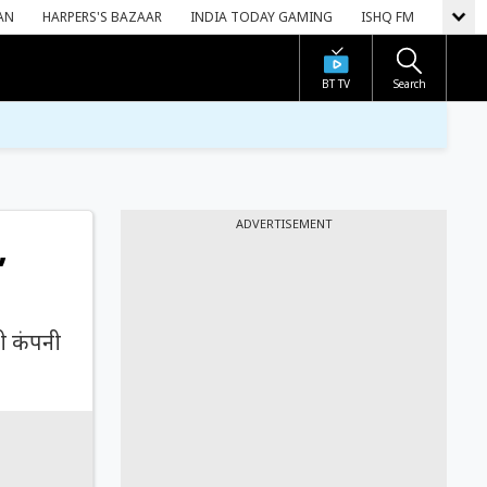
AN
HARPERS'S BAZAAR
INDIA TODAY GAMING
ISHQ FM
BT TV
Search
ADVERTISEMENT
,
ही कंपनी