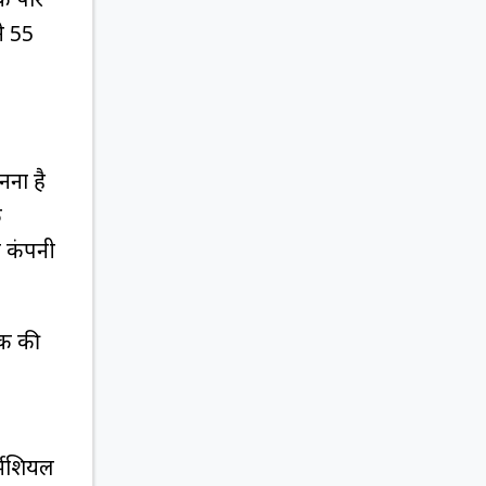
ने 55
ना है
ि
 कंपनी
टॉक की
्मशियल