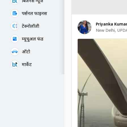
बिजनेस न्यूज
पर्सनल फाइनेंस
Priyanka Kumar
टेक्नोलॉजी
New Delhi
,
UPDA
म्यूचु्अल फंड
ऑटो
मार्केट