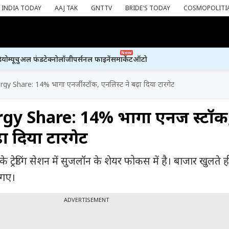
INDIA TODAY
AAJ TAK
GNTTV
BRIDE'S TODAY
COSMOPOLITI
New
ियो
म्यूचुअल फंड
टेक्नोलॉजी
पर्सनल फाइनेंस
मार्केट
ऑटो
y Share: 14% भागा एनर्जी स्टॉक, एनलिस्ट ने बढ़ा दिया टारगेट
gy Share: 14% भागा एनर्जी स्टॉक
़ा दिया टारगेट
रेडिंग सेशन में सुजलॉन के शेयर फोकस में है। बाजार खुलते 
 गए।
ADVERTISEMENT