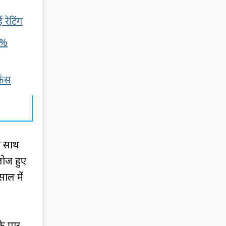
रेटिंग
8%
ेंस
े साथ
लोज हुए
साल में
े पार