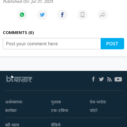
Published On:
Jul 31, 2025
COMMENTS
0
POST
अर्थव्यवस्था
गुल्लक
देस-परदेस
कारोबार
टक-टकिया
फोटो
बही-खाता
वीडियो