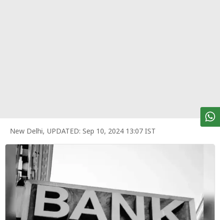
पर्सनल
फाइनेंस
टेक्नोलॉजी
म्यूचु्अल
फंड
ऑटो
मार्केट
New Delhi
,
UPDATED:
Sep 10, 2024 13:07 IST
शेयर
बाज़ार
ट्रेंडिंग
बिजनेस
न्यूज
वीडियो