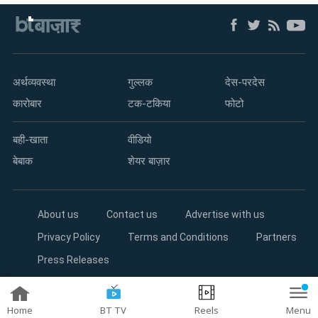
अर्थव्यवस्था
गुल्लक
देस-परदेस
कारोबार
टक-टकिया
फोटो
बही-खाता
वीडियो
बेबाक
शेयर बाज़ार
About us
Contact us
Advertise with us
Privacy Policy
Terms and Conditions
Partners
Press Releases
Copyright©2026 Living Media India Limited. For reprint rights:
Syndications Today
Home
BT TV
Reels
Menu