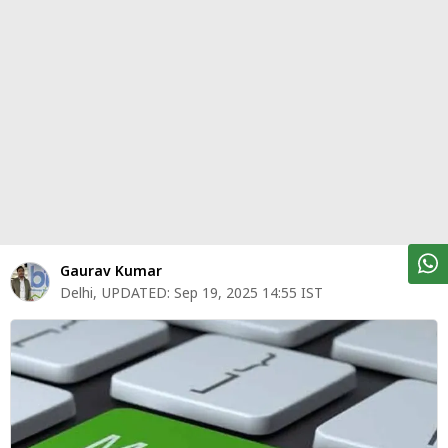
पर्सनल
फाइनेंस
टेक्नोलॉजी
म्यूचु्अल
फंड
ऑटो
मार्केट
Gaurav Kumar
Delhi
,
UPDATED:
Sep 19, 2025 14:55 IST
शेयर
बाज़ार
ट्रेंडिंग
बिजनेस
न्यूज
वीडियो