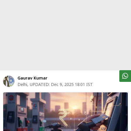
पर्सनल
फाइनेंस
टेक्नोलॉजी
म्यूचु्अल
फंड
ऑटो
मार्केट
Gaurav Kumar
Delhi
,
UPDATED:
Dec 9, 2025 18:01 IST
शेयर
बाज़ार
ट्रेंडिंग
बिजनेस
न्यूज
वीडियो