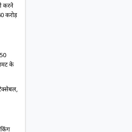
री करने
40 करोड़
₹50
मेंट के
टैक्सेबल,
ंकिंग