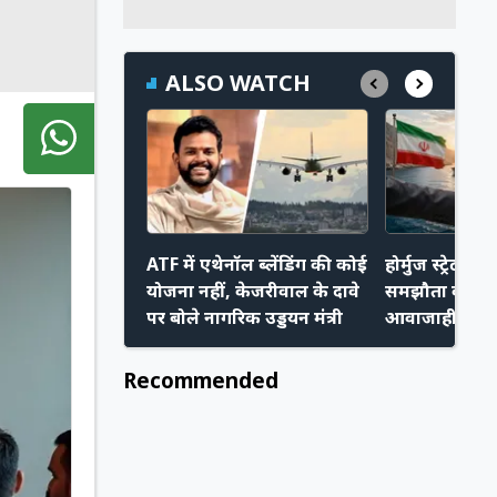
ALSO WATCH
ATF में एथेनॉल ब्लेंडिंग की कोई
होर्मुज स्ट्रेट प
योजना नहीं, केजरीवाल के दावे
समझौता करीब,
पर बोले नागरिक उड्डयन मंत्री
आवाजाही हो स
Recommended