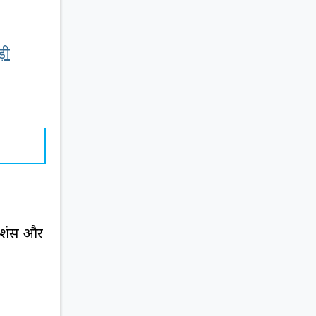
़ी
रेशंस और