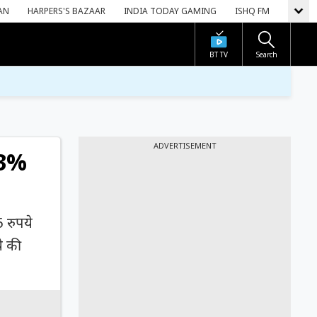
AN
HARPERS'S BAZAAR
INDIA TODAY GAMING
ISHQ FM
BT TV
Search
ADVERTISEMENT
 3%
 रुपये
े की