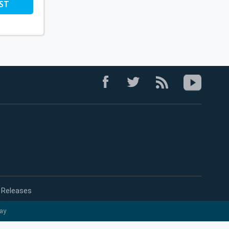
ST
 Releases
ay