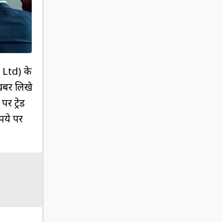
 Ltd) के
 खबर लिखे
र ट्रेड
पये पर