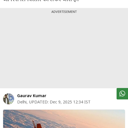
पर्सनल
फाइनेंस
ADVERTISEMENT
टेक्नोलॉजी
म्यूचु्अल
फंड
ऑटो
मार्केट
शेयर
बाज़ार
Gaurav Kumar
ट्रेंडिंग
Delhi
,
UPDATED:
Dec 9, 2025 12:34 IST
बिजनेस
न्यूज
वीडियो