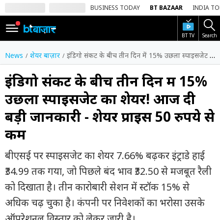
BUSINESS TODAY
BT BAZAAR
INDIA T
BT TV
Search
SIGN
IN
News
शेयर बाज़ार
इंडिगो संकट के बीच तीन दिन में 15% उछला स्पाइसजेट का शेयर! आज दी बड़ी जानकारी - शेयर प्राइस 50 रुपये से कम
Dark
Mode
इंडिगो संकट के बीच तीन दिन में 15%
उछला स्पाइसजेट का शेयर! आज दी
होम
बड़ी जानकारी - शेयर प्राइस 50 रुपये से
शेयर
कम
बाज़ार
वीडियो
बीएसई पर स्पाइसजेट का शेयर 7.66% बढ़कर इंट्राडे हाई
₹34.99 तक गया, जो पिछले बंद भाव ₹32.50 से मजबूत रैली
ट्रेंडिंग
को दिखाता है। तीन कारोबारी सेशन में स्टॉक 15% से
बिजनेस
अधिक चढ़ चुका है। कंपनी पर निवेशकों का भरोसा उसके
न्यूज
ऑपरेशनल विस्तार को लेकर जारी है।