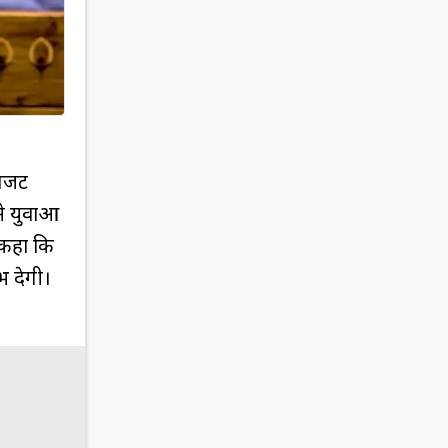
 बजट
े युवाओं
े कहा कि
भ देगी।