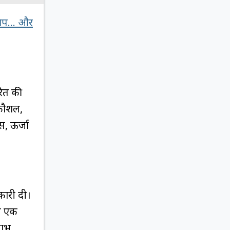
प... और
रित की
 कौशल,
, ऊर्जा
कारी दी।
से एक
लाभ