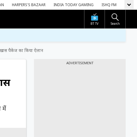
AN
HARPERS'S BAZAAR
INDIA TODAY GAMING
ISHQ FM
BT TV
Search
ख़ास पैकेज का किया ऐलान
ADVERTISEMENT
़ास
में