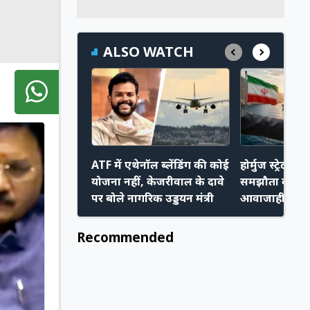
ALSO WATCH
ATF में एथेनॉल ब्लेंडिंग की कोई
होर्मुज स्ट्रेट प
योजना नहीं, केजरीवाल के दावे
समझौता करीब,
पर बोले नागरिक उड्डयन मंत्री
आवाजाही हो स
Recommended