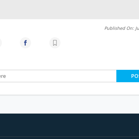
Published On:
J
PO