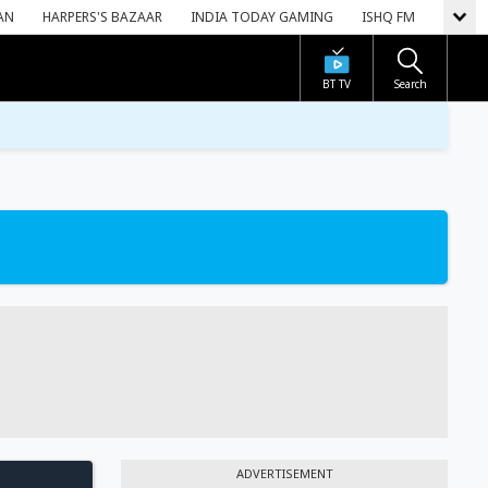
AN
HARPERS'S BAZAAR
INDIA TODAY GAMING
ISHQ FM
BT TV
Search
ADVERTISEMENT