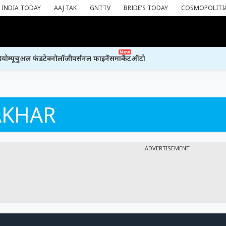
INDIA TODAY
AAJ TAK
GNTTV
BRIDE'S TODAY
COSMOPOLITI
New
ियो
म्यूचुअल फंड
टेक्नोलॉजी
पर्सनल फाइनेंस
मार्केट
ऑटो
AKHAR
ADVERTISEMENT