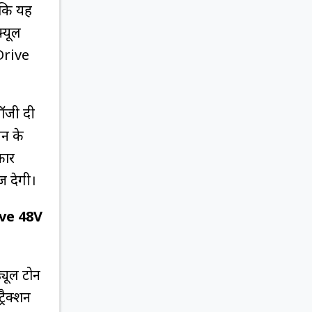
 कि यह
्यूल
 Drive
ॉजी दी
जन के
कार
ज देगी।
ive 48V
्यूल टोन
रैक्‍शन