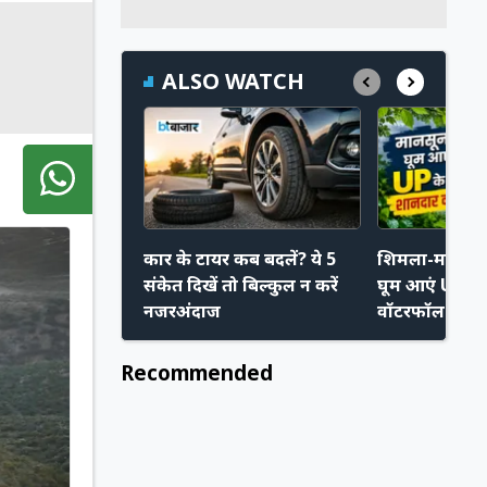
ALSO WATCH
कार के टायर कब बदलें? ये 5
शिमला-मनाली नह
संकेत दिखें तो बिल्कुल न करें
घूम आएं UP के 
नजरअंदाज
वॉटरफॉल
Recommended