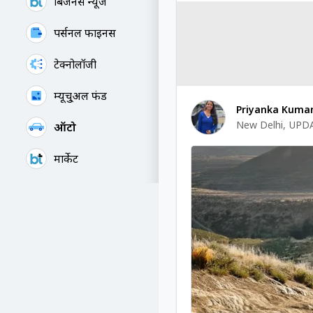
बिजनेस न्यूज
पर्सनल फाइनेंस
टेक्नोलॉजी
म्यूचु्अल फंड
Priyanka Kumar
New Delhi
,
UPDA
ऑटो
मार्केट