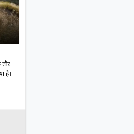
े तौर
ा है।