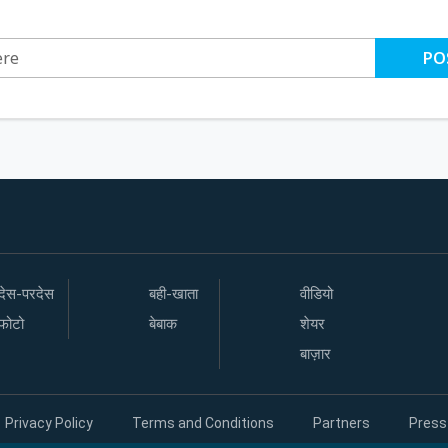
PO
देस-परदेस
बही-खाता
वीडियो
फोटो
बेबाक
शेयर
बाज़ार
Privacy Policy
Terms and Conditions
Partners
Press