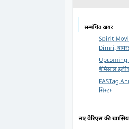
सम्बंधित ख़बरें
Spirit Movie
Dimri, वायरल
Upcoming Car
बेमिसाल इलेक
FASTag Annu
सिस्टम
नए वेरिएंस की खासि