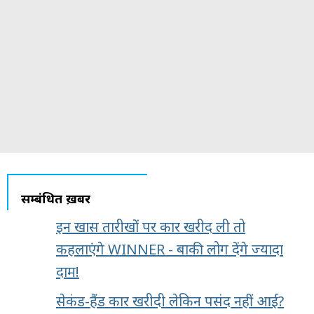
सम्बंधित ख़बरें
इन खास तारीखों पर कार खरीद ली तो
कहलाएंगे WINNER - बाकी लोग देंगे ज्यादा
दाम!
सेकंड-हैंड कार खरीदी लेकिन पसंद नहीं आई?