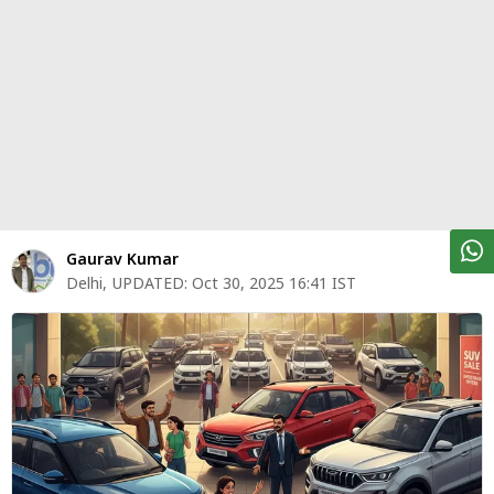
पर्सनल
फाइनेंस
टेक्नोलॉजी
म्यूचु्अल
फंड
ऑटो
मार्केट
Gaurav Kumar
Delhi
,
UPDATED:
Oct 30, 2025 16:41 IST
शेयर
बाज़ार
ट्रेंडिंग
बिजनेस
न्यूज
वीडियो