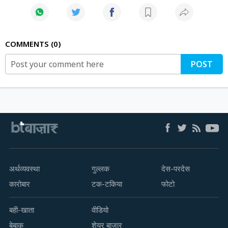
COMMENTS
0
POST
अर्थव्यवस्था
गुल्लक
देस-परदेस
कारोबार
टक-टकिया
फोटो
बही-खाता
वीडियो
बेबाक
शेयर बाज़ार