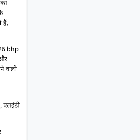
 का
कि
हैं,
 626 bhp
 और
े वाली
ले, एलईडी
र