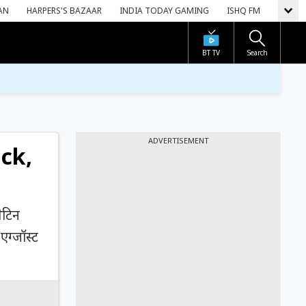
AN
HARPERS'S BAZAAR
INDIA TODAY GAMING
ISHQ FM
BT TV
Search
ADVERTISEMENT
ack,
ैटिन
एग्जॉस्ट