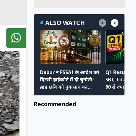
ALSO WATCH
Dabur ने FSSAI के आदेश को
Q1 Results 
दिल्ली हाईकोर्ट में दी चुनौती!
SBI, Titan, 
ब्रांड छवि को नुकसान का
60 से ज्यादा कं
आरोप
करेंगी जून तिमा
Recommended