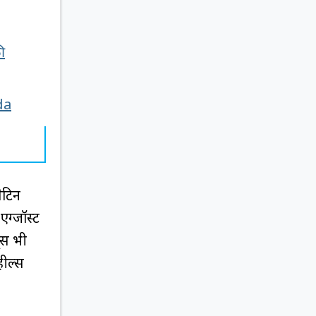
ी
ida
ैटिन
एग्जॉस्ट
्स भी
हील्स