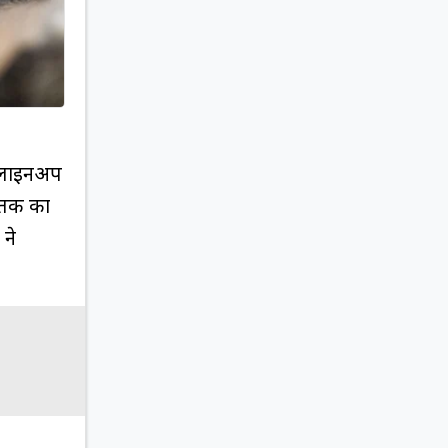
V लाइनअप
 तक का
ने