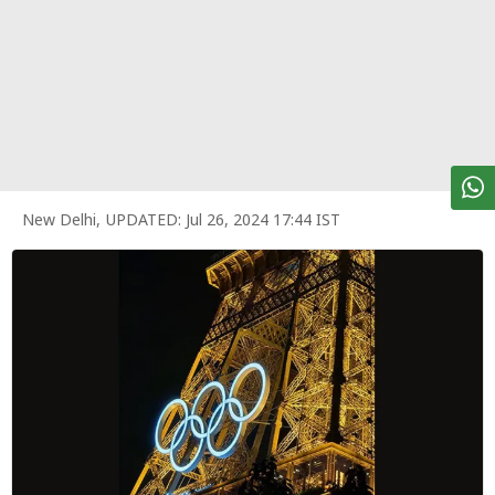
पर्सनल
फाइनेंस
टेक्नोलॉजी
म्यूचु्अल
फंड
ऑटो
New Delhi
,
UPDATED:
Jul 26, 2024 17:44 IST
मार्केट
शेयर
बाज़ार
ट्रेंडिंग
बिजनेस
न्यूज
वीडियो