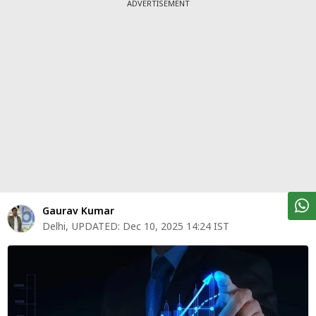
पर्सनल
ADVERTISEMENT
फाइनेंस
टेक्नोलॉजी
म्यूचु्अल
फंड
ऑटो
मार्केट
शेयर
Gaurav Kumar
बाज़ार
Delhi
,
UPDATED:
Dec 10, 2025 14:24 IST
ट्रेंडिंग
बिजनेस
न्यूज
वीडियो