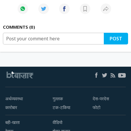
COMMENTS
0
POST
अर्थव्यवस्था
गुल्लक
देस-परदेस
कारोबार
टक-टकिया
फोटो
बही-खाता
वीडियो