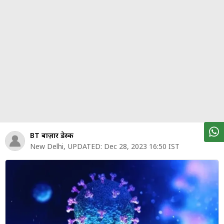
पर्सनल
फाइनेंस
टेक्नोलॉजी
म्यूचु्अल
फंड
ऑटो
मार्केट
BT बाज़ार डेस्क
New Delhi
,
UPDATED:
Dec 28, 2023 16:50 IST
शेयर
बाज़ार
ट्रेंडिंग
बिजनेस
न्यूज
वीडियो