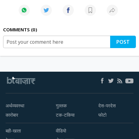
COMMENTS
0
POST
अर्थव्यवस्था
गुल्लक
देस-परदेस
कारोबार
टक-टकिया
फोटो
बही-खाता
वीडियो