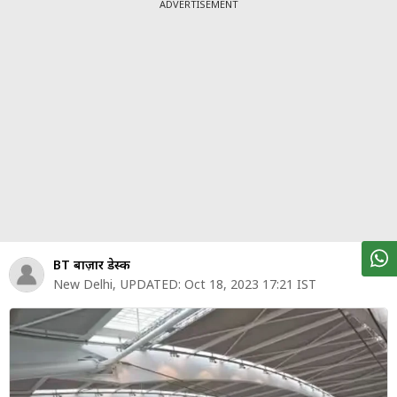
पर्सनल
ADVERTISEMENT
फाइनेंस
टेक्नोलॉजी
म्यूचु्अल
फंड
ऑटो
मार्केट
शेयर
BT बाज़ार डेस्क
बाज़ार
New Delhi
,
UPDATED:
Oct 18, 2023 17:21 IST
ट्रेंडिंग
बिजनेस
न्यूज
वीडियो