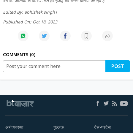
बम की आशंका के कारण लिले हवाईअड्डे को खाली कराया जा रहा है
Edited By:
abhishek singh1
Published On:
Oct 18, 2023
COMMENTS
0
POST
अर्थव्यवस्था
गुल्लक
देस-परदेस