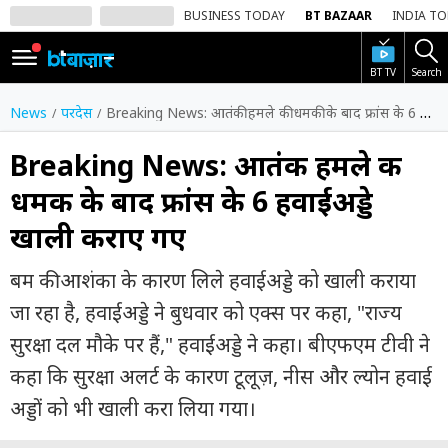
BUSINESS TODAY
BT BAZAAR
INDIA T
BT TV
Search
SIGN
IN
News
परदेस
Breaking News: आतंकी हमले की धमकी के बाद फ्रांस के 6 हवाईअड्डे खाली कराए गए
Dark
Mode
Breaking News: आतंकी हमले की
धमकी के बाद फ्रांस के 6 हवाईअड्डे
होम
खाली कराए गए
शेयर
बाज़ार
बम की आशंका के कारण लिले हवाईअड्डे को खाली कराया
वीडियो
जा रहा है, हवाईअड्डे ने बुधवार को एक्स पर कहा, "राज्य
सुरक्षा दल मौके पर हैं," हवाईअड्डे ने कहा। बीएफएम टीवी ने
ट्रेंडिंग
कहा कि सुरक्षा अलर्ट के कारण टूलूज़, नीस और ल्योन हवाई
बिजनेस
अड्डों को भी खाली करा लिया गया।
न्यूज