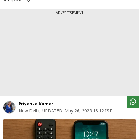
पर्सनल
फाइनेंस
ADVERTISEMENT
टेक्नोलॉजी
म्यूचु्अल
फंड
ऑटो
मार्केट
शेयर
बाज़ार
Priyanka Kumari
ट्रेंडिंग
New Delhi
,
UPDATED:
May 26, 2025 13:12 IST
बिजनेस
न्यूज
वीडियो