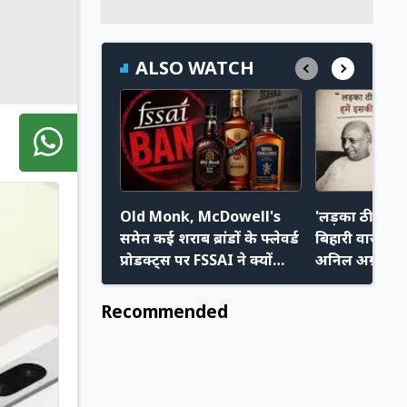
ALSO WATCH
Old Monk, McDowell's
'लड़का ठीक लगत
समेत कई शराब ब्रांडों के फ्लेवर्ड
बिहारी वाजपेयी
प्रोडक्ट्स पर FSSAI ने क्यों
अनिल अग्रवाल
लिया एक्शन? जानिए पूरी वजह
ने रच था इतिहा
Recommended