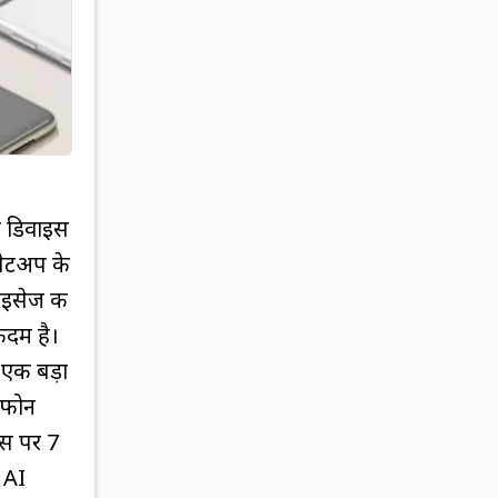
े डिवाइस
 सेटअप के
ाइसेज की
 कदम है।
 एक बड़ा
ो फोन
्स पर 7
 AI