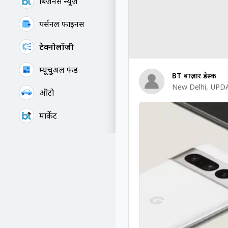
बिजनेस न्यूज
पर्सनल फाइनेंस
टेक्नोलॉजी
म्यूचु्अल फंड
BT बाज़ार डेस्क
New Delhi
,
UPDA
ऑटो
मार्केट