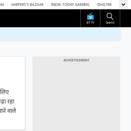
AN
HARPERS'S BAZAAR
INDIA TODAY GAMING
ISHQ FM
BT TV
Search
ADVERTISEMENT
 लिए
ढ़ा रहा
ने वाले