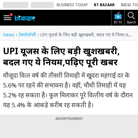
BUSINESS TODAY
BT BAZAAR
INDIA T
BT TV
Search
SIGN
IN
News
टेक्नोलॉजी
UPI यूजर्स के लिए बड़ी खुशखबरी, बदल गए ये नियम,पढ़िए पूरी खबर
Dark
Mode
UPI यूजर्स के लिए बड़ी खुशखबरी,
बदल गए ये नियम,पढ़िए पूरी खबर
होम
मौजूदा व‍ित्‍त वर्ष की तीसरी त‍िमाही में खुदरा महंगाई दर के
शेयर
बाज़ार
5.6% पर रहने की संभावना है। वहीं, चौथी त‍िमाही में यह
5.2% रह सकता है। कुल म‍िलाकर पूरे व‍ित्‍तीय वर्ष के दौरान
वीडियो
यह 5.4% के आंकड़े करीब रह सकती है।
ट्रेंडिंग
ADVERTISEMENT
बिजनेस
न्यूज