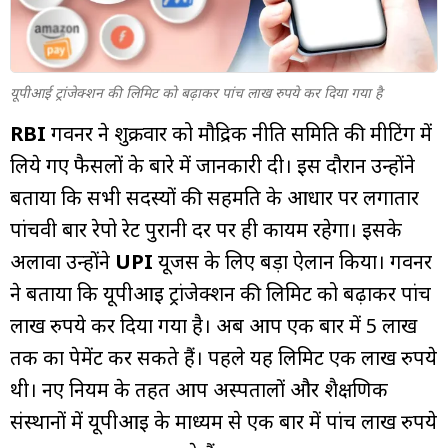
म्यूचुअल
फंड
यूपीआई ट्रांजेक्‍शन की ल‍िमिट को बढ़ाकर पांच लाख रुपये कर द‍िया गया है
RBI
गवर्नर ने शुक्रवार को मौद्र‍िक नीत‍ि सम‍ित‍ि की मीट‍िंग में
ल‍िये गए फैसलों के बारे में जानकारी दी। इस दौरान उन्‍होंने
बताया क‍ि सभी सदस्‍यों की सहमत‍ि के आधार पर लगातार
पांचवी बार रेपो रेट पुरानी दर पर ही कायम रहेगा। इसके
अलावा उन्‍होंने
UPI
यूजर्स के ल‍िए बड़ा ऐलान क‍िया। गवर्नर
ने बताया क‍ि यूपीआई ट्रांजेक्‍शन की ल‍िमिट को बढ़ाकर पांच
लाख रुपये कर द‍िया गया है। अब आप एक बार में 5 लाख
तक का पेमेंट कर सकते हैं। पहले यह ल‍िमिट एक लाख रुपये
थी। नए न‍ियम के तहत आप अस्‍पतालों और शैक्षण‍िक
संस्‍थानों में यूपीआई के माध्‍यम से एक बार में पांच लाख रुपये