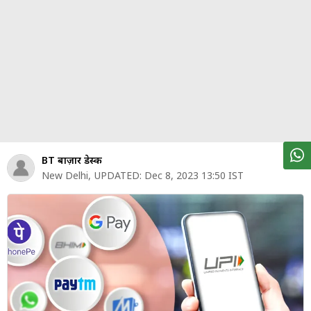
पर्सनल
फाइनेंस
टेक्नोलॉजी
म्यूचु्अल
फंड
ऑटो
मार्केट
BT बाज़ार डेस्क
New Delhi
,
UPDATED:
Dec 8, 2023 13:50 IST
शेयर
बाज़ार
ट्रेंडिंग
बिजनेस
न्यूज
वीडियो