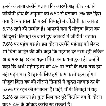
इसके अलावा उन्‍होंने बताया क‍ि आरबीआई की तरफ से
जीडीपी ग्रोथ के अनुमान को 6.50 से बढ़ाकर 7% कर द‍िया
गया है। नए साल की पहली त‍िमाही में जीडीपी का आंकड़ा
6.7% रहने की उम्‍मीद है। आपको बता दें मौजूदा व‍ित्‍त वर्ष
की दूसरी त‍िमाही के जारी हुए आंकड़ों में जीडीपी बढ़कर
7.6% पर पहुंच गई है। इस दौरान उन्‍होंने महंगाई को लेकर
भी च‍िंता जाह‍िर की और कहा क‍ि महंगाई दर नरम रही लेक‍िन
खाद्य महंगाई दर का बढ़ना च‍िंताजनक बना हुआ है। उन्‍होंने
कहा क‍ि अभी महंगाई दर को 4% पर लाने के लक्ष्‍य तक हम
नहीं पहुंच पाए हैं। इसके ल‍िए हमें काम करते रहना होगा।
मौजूदा व‍ित्‍त वर्ष की तीसरी त‍िमाही में खुदरा महंगाई दर के
5.6% पर रहने की संभावना है। वहीं, चौथी त‍िमाही में यह
5.2% रह सकता है। कुल म‍िलाकर पूरे व‍ित्‍तीय वर्ष के दौरान
यह 5.4% के आंकड़े करीब रह सकती है।