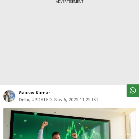
पर्सनल
ADVERTISEMENT
फाइनेंस
टेक्नोलॉजी
म्यूचु्अल
फंड
ऑटो
मार्केट
शेयर
Gaurav Kumar
बाज़ार
Delhi
,
UPDATED:
Nov 6, 2025 11:25 IST
ट्रेंडिंग
बिजनेस
न्यूज
वीडियो