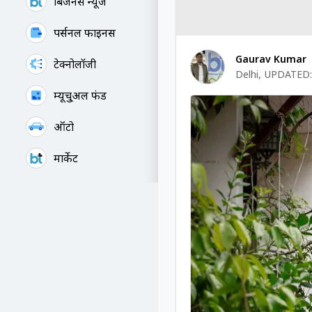
बिजनेस न्यूज
पर्सनल फाइनेंस
Gaurav Kumar
टेक्नोलॉजी
Delhi
,
UPDATED:
म्यूचु्अल फंड
ऑटो
मार्केट