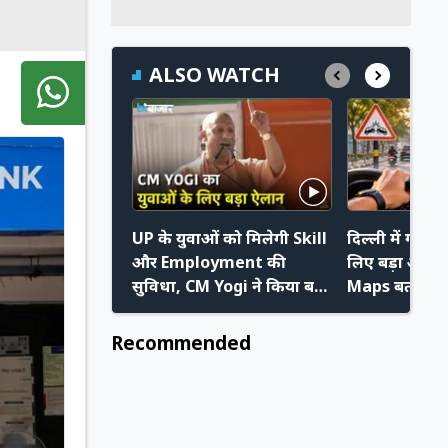
ALSO WATCH
UP के युवाओं को मिलेगी Skill
दिल्ली में गाड़ी 
और Employment की
लिए बड़ा अपडे
सुविधा, CM Yogi ने किया बड़ा
Maps बताएगा क
ऐलान
का खतरा
Recommended