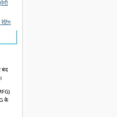
होगी
रेटिंग
 बंद
।
SMFG)
G के