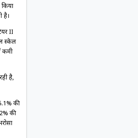
ा किया
 है।
ियर II
ल स्केल
ें कमी
ही है,
ं 5.1% की
ं 2% की
 भरोसा