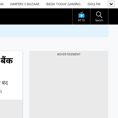
AN
HARPERS'S BAZAAR
INDIA TODAY GAMING
ISHQ FM
BT TV
Search
ADVERTISEMENT
बैंक
 बंद
।