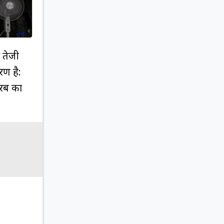
ी तेजी
रण है:
रब का