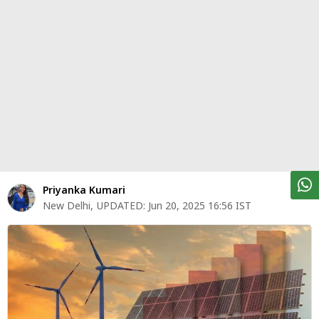
पर्सनल
फाइनेंस
टेक्नोलॉजी
म्यूचु्अल
फंड
ऑटो
मार्केट
Priyanka Kumari
New Delhi
,
UPDATED:
Jun 20, 2025 16:56 IST
शेयर
बाज़ार
ट्रेंडिंग
बिजनेस
न्यूज
वीडियो