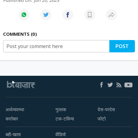
Published On:
Jun 20, 2025
COMMENTS
0
POST
अर्थव्यवस्था
गुल्लक
देस-परदेस
कारोबार
टक-टकिया
फोटो
बही-खाता
वीडियो