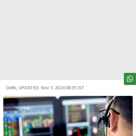
पर्सनल
फाइनेंस
टेक्नोलॉजी
म्यूचु्अल
फंड
ऑटो
मार्केट
Delhi
,
UPDATED:
Nov 7, 2024 08:35 IST
शेयर
बाज़ार
ट्रेंडिंग
बिजनेस
न्यूज
वीडियो