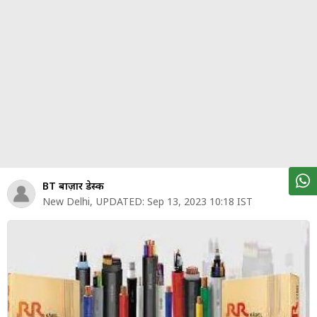
पर्सनल
फाइनेंस
टेक्नोलॉजी
म्यूचु्अल
फंड
ऑटो
मार्केट
BT बाज़ार डेस्क
New Delhi
,
UPDATED:
Sep 13, 2023 10:18 IST
शेयर
बाज़ार
ट्रेंडिंग
बिजनेस
न्यूज
वीडियो