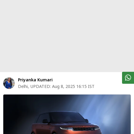
पर्सनल
फाइनेंस
टेक्नोलॉजी
म्यूचु्अल
फंड
ऑटो
मार्केट
Priyanka Kumari
Delhi
,
UPDATED:
Aug 8, 2025 16:15 IST
शेयर
बाज़ार
ट्रेंडिंग
बिजनेस
न्यूज
वीडियो