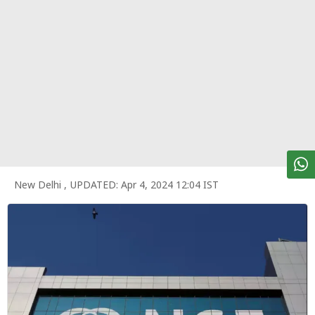
पर्सनल
फाइनेंस
टेक्नोलॉजी
म्यूचु्अल
फंड
ऑटो
मार्केट
New Delhi
,
UPDATED:
Apr 4, 2024 12:04 IST
शेयर
बाज़ार
ट्रेंडिंग
बिजनेस
न्यूज
वीडियो