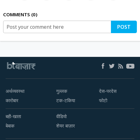
COMMENTS
0
POST
अर्थव्यवस्था
गुल्लक
देस-परदेस
कारोबार
टक-टकिया
फोटो
बही-खाता
वीडियो
बेबाक
शेयर बाज़ार