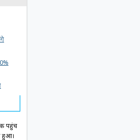
गे
 50%
ी
क पहुंच
ो हुआ।