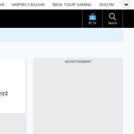
AN
HARPERS'S BAZAAR
INDIA TODAY GAMING
ISHQ FM
BT TV
Search
ADVERTISEMENT
अपने