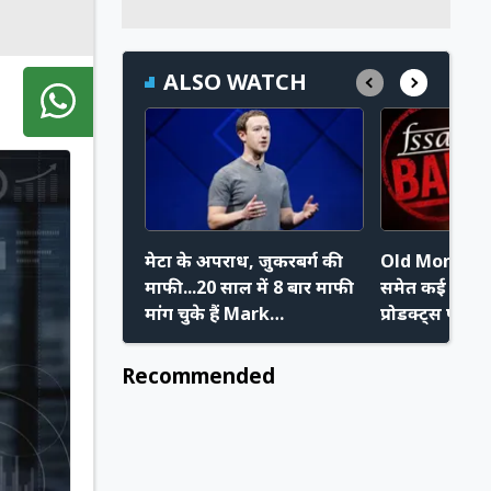
ALSO WATCH
मेटा के अपराध, जुकरबर्ग की
Old Monk, M
माफी...20 साल में 8 बार माफी
समेत कई शराब ब्र
मांग चुके हैं Mark
प्रोडक्ट्स पर FS
Zuckerberg, जानिए कौन-
लिया एक्शन? ज
कौन से थे कारण
Recommended