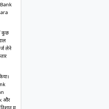
s Bank
nara
ं कुछ
 डाल
्ज लेने
्तार
 किया।
ank
han
k और
िशान में