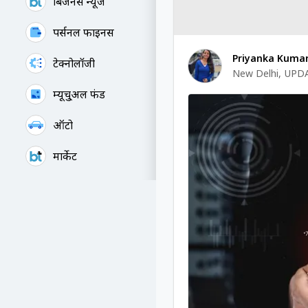
बिजनेस न्यूज
पर्सनल फाइनेंस
Priyanka Kumar
टेक्नोलॉजी
New Delhi
,
UPDA
म्यूचु्अल फंड
ऑटो
मार्केट