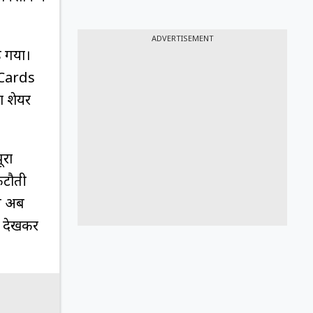
ADVERTISEMENT
़ गया।
 Cards
ा शेयर
ूरा
कटौती
ने अब
टा देखकर