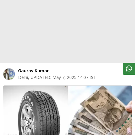
पर्सनल
फाइनेंस
टेक्नोलॉजी
म्यूचु्अल
फंड
ऑटो
मार्केट
Gaurav Kumar
Delhi
,
UPDATED:
May 7, 2025 14:07 IST
शेयर
बाज़ार
ट्रेंडिंग
बिजनेस
न्यूज
वीडियो