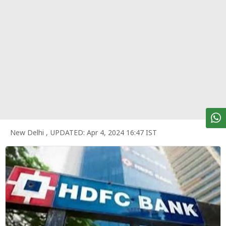
पर्सनल
फाइनेंस
टेक्नोलॉजी
म्यूचु्अल
फंड
ऑटो
मार्केट
New Delhi
,
UPDATED:
Apr 4, 2024 16:47 IST
शेयर
बाज़ार
ट्रेंडिंग
बिजनेस
न्यूज
वीडियो