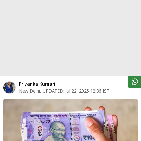
पर्सनल
फाइनेंस
टेक्नोलॉजी
म्यूचु्अल
फंड
ऑटो
मार्केट
Priyanka Kumari
New Delhi
,
UPDATED:
Jul 22, 2025 12:36 IST
शेयर
बाज़ार
ट्रेंडिंग
बिजनेस
न्यूज
वीडियो