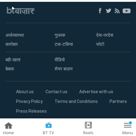
अर्थव्यवस्था
गुल्लक
देस-परदेस
कारोबार
टक-टकिया
फोटो
बही-खाता
वीडियो
बेबाक
शेयर बाज़ार
About us
Contact us
Advertise with us
Privacy Policy
Terms and Conditions
Partners
Press Releases
Copyright©2026 Living Media India Limited. For reprint rights:
Syndications Today
Home
BT TV
Reels
Menu