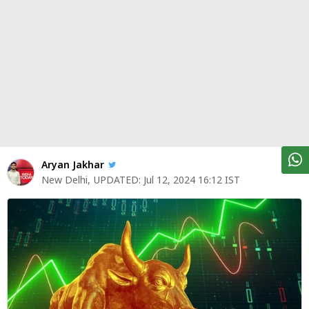
पर्सनल
फाइनेंस
टेक्नोलॉजी
म्यूचु्अल
फंड
ऑटो
मार्केट
Aryan Jakhar
New Delhi
,
UPDATED:
Jul 12, 2024 16:12 IST
शेयर
बाज़ार
ट्रेंडिंग
बिजनेस
न्यूज
वीडियो