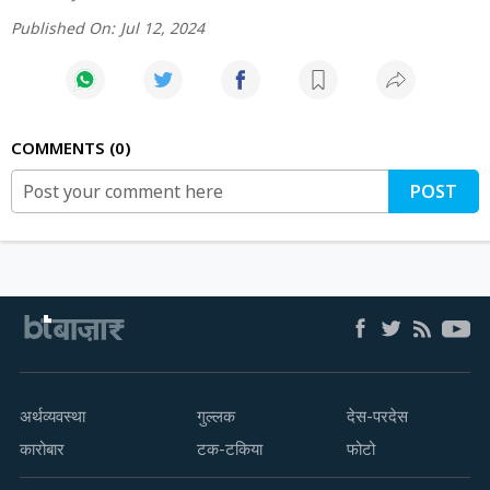
Published On:
Jul 12, 2024
COMMENTS
0
POST
अर्थव्यवस्था
गुल्लक
देस-परदेस
कारोबार
टक-टकिया
फोटो