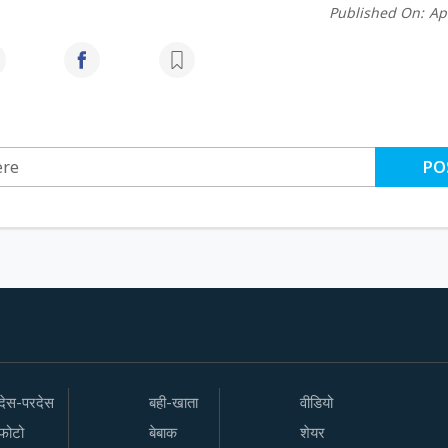
Published On:
Ap
PO
देस-परदेस
बही-खाता
वीडियो
फोटो
बेबाक
शेयर