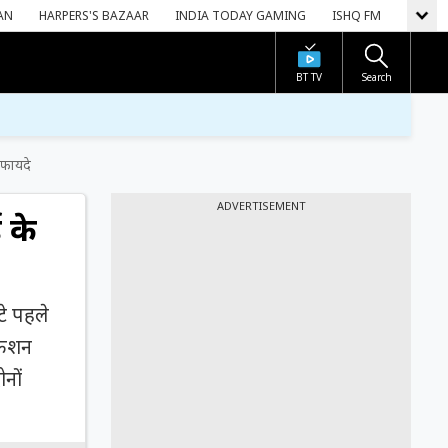
AN
HARPERS'S BAZAAR
INDIA TODAY GAMING
ISHQ FM
BT TV
Search
 फायदे
ADVERTISEMENT
 के
टे पहले
िकेशन
ोनों