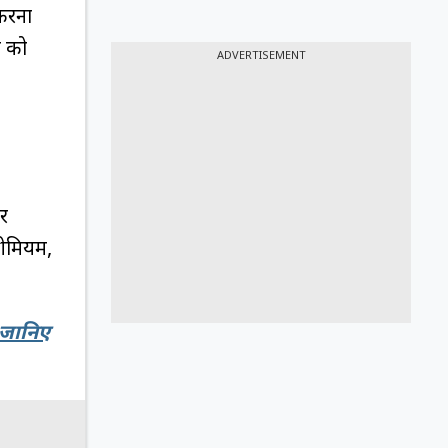
 करना
न को
ADVERTISEMENT
र
्रीमियम,
 जानिए