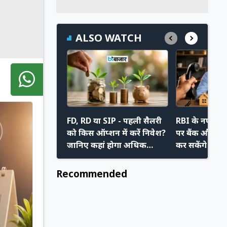
ALSO WATCH
FD, RD या SIP - पहली सैलरी
RBI के नए निय
को किस ऑप्शन में करें निवेश?
पर बैंक और रिक
जानिए कहां होगा अधिक
कर सकेंगे मनम
फायदा
अपने नए अधि
Recommended