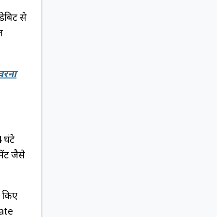
बिट से
ल
 वरना
घंटे
ंट जैसे
ी किए
ate