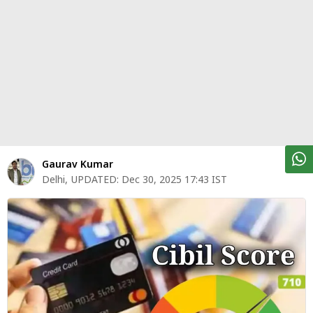
पर्सनल
फाइनेंस
टेक्नोलॉजी
म्यूचु्अल
फंड
ऑटो
मार्केट
Gaurav Kumar
Delhi
,
UPDATED:
Dec 30, 2025 17:43 IST
शेयर
बाज़ार
ट्रेंडिंग
बिजनेस
न्यूज
वीडियो