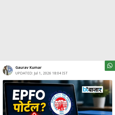
पर्सनल
फाइनेंस
टेक्नोलॉजी
म्यूचु्अल
फंड
ऑटो
मार्केट
Gaurav Kumar
UPDATED:
Jul 1, 2026 18:04 IST
शेयर
बाज़ार
ट्रेंडिंग
बिजनेस
न्यूज
वीडियो