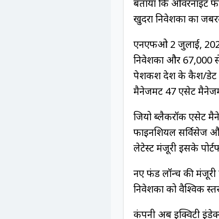
बताया कि ओवरनाइट फंड
खुदरा निवेशकों का जबरद
एनएफओ 2 जुलाई, 2025 
निवेशकों और 67,000 से
पेशकश देश के कैश/डेट फ
मैनेजमेंट 47 एसेट मैनेजम
जियो ब्लैकरॉक एसेट मैने
फाइनेंशियल सर्विसेज और
लेटेस्ट मंजूरी इसके पोर्
नए फंड लॉन्च की मंजूर
निवेशकों को वैश्विक स्
कंपनी अब इक्विटी इंडेक्