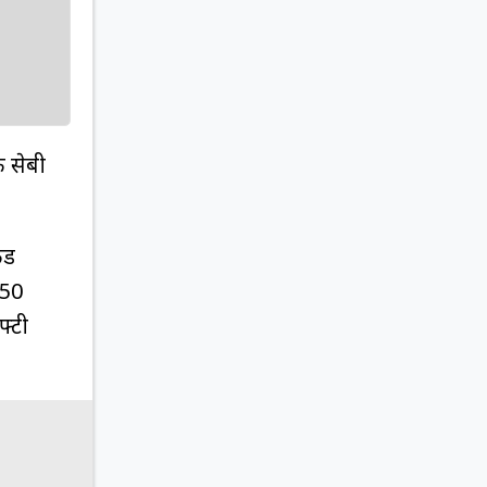
क सेबी
ंड
 50
्टी