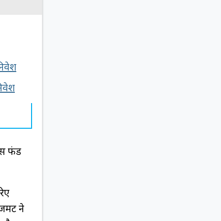
निवेश
िवेश
्स फंड
रिए
मेंट ने