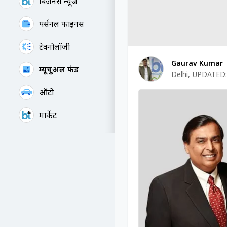
बिजनेस न्यूज
पर्सनल फाइनेंस
टेक्नोलॉजी
Gaurav Kumar
म्यूचु्अल फंड
Delhi
,
UPDATED:
ऑटो
मार्केट