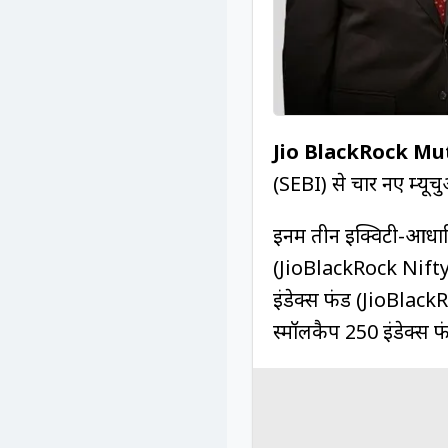
Jio BlackRock Mu
(SEBI) से चार नए म्यू
इनमें तीन इक्विटी-आधारि
(JioBlackRock Nifty 
इंडेक्स फंड (JioBla
स्मॉलकैप 250 इंडेक्