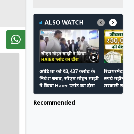
ALSO WATCH
ओडिशा को ₹43,437 करोड़ के
रिटायरमेंट के 
निवेश प्रस्ताव, सीएम मोहन माझी
रुपये महीना चा
ने किया Haier प्लांट का दौरा
सरकारी स्कीम मे
Recommended