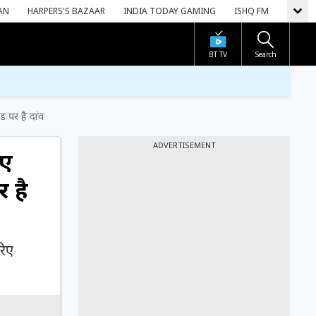
AN
HARPERS'S BAZAAR
INDIA TODAY GAMING
ISHQ FM
BT TV
Search
ड पर है दांव
ADVERTISEMENT
नए
र है
रिए