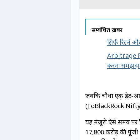
सम्बंधित ख़बरें
सिर्फ रिटर्न औ
Arbitrage Fu
करना समझदार
जबकि चौथा एक डेट-आधार
(JioBlackRock Nift
यह मंजूरी ऐसे समय पर म
₹17,800 करोड़ की पूंजी 