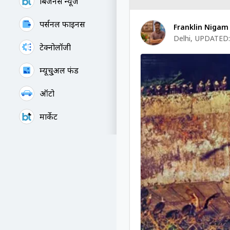
बिजनेस न्यूज
पर्सनल फाइनेंस
Franklin Nigam
Delhi
,
UPDATED:
टेक्नोलॉजी
म्यूचु्अल फंड
ऑटो
मार्केट