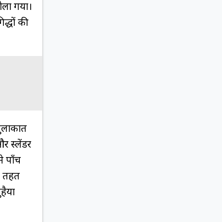
 खोला गया।
द्धों की
 मुलाकात
र स्लेंडर
े पाँच
े तहत
हैया