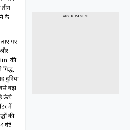
ी तीन
ने के
ADVERTISEMENT
े लाए गए
ड और
v।in की
 गिद्ध,
यह दुनिया
बसे बड़ा
े ऊंचे
टर में
्धों की
4 घंटे