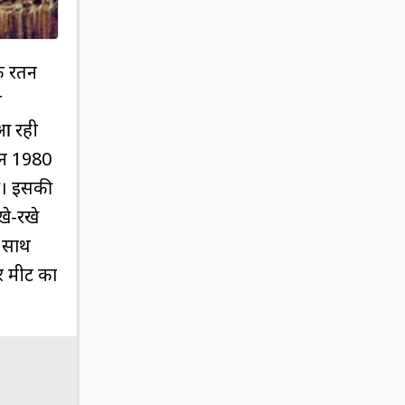
कि रतन
ल
 आ रही
किन 1980
ठी। इसकी
खे-रखे
े साथ
यर मीट का