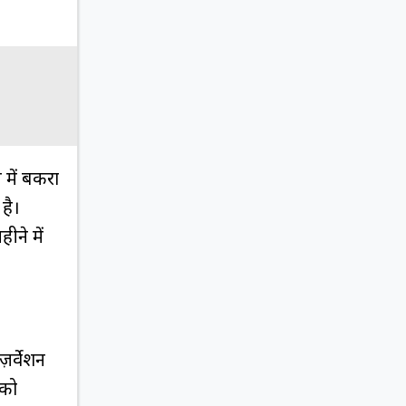
े में बकरा
है।
ीने में
़र्वेशन
 को