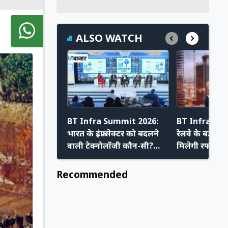
ALSO WATCH
BT Infra Summit 2026:
BT Infra Su
भारत के इंफ्रा सेक्टर को बदलने
रेलवे के बड़े प्रो
वाली टेक्नोलॉजी कौन-सी?
मिलेगी रफ्तार, IR
एक्सपर्ट्स ने बताया बड़ा
और ट्रेन फंडिं
फॉर्मूला
Recommended