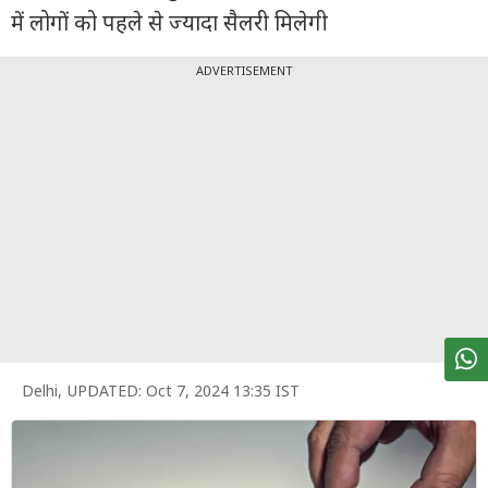
पर्सनल
में लोगों को पहले से ज्यादा सैलरी मिलेगी
फाइनेंस
ADVERTISEMENT
टेक्नोलॉजी
म्यूचु्अल
फंड
ऑटो
मार्केट
शेयर
बाज़ार
ट्रेंडिंग
Delhi
,
UPDATED:
Oct 7, 2024 13:35 IST
बिजनेस
न्यूज
वीडियो