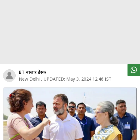
पर्सनल
फाइनेंस
टेक्नोलॉजी
म्यूचु्अल
फंड
ऑटो
मार्केट
BT बाज़ार डेस्क
New Delhi
,
UPDATED:
May 3, 2024 12:46 IST
शेयर
बाज़ार
ट्रेंडिंग
बिजनेस
न्यूज
वीडियो