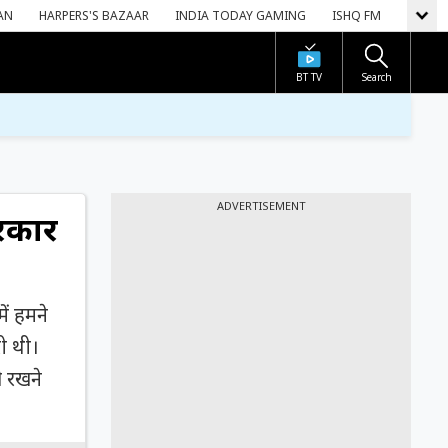
AN
HARPERS'S BAZAAR
INDIA TODAY GAMING
ISHQ FM
BT TV
Search
ADVERTISEMENT
सरकार
ें हमने
ी थी।
ो रखने