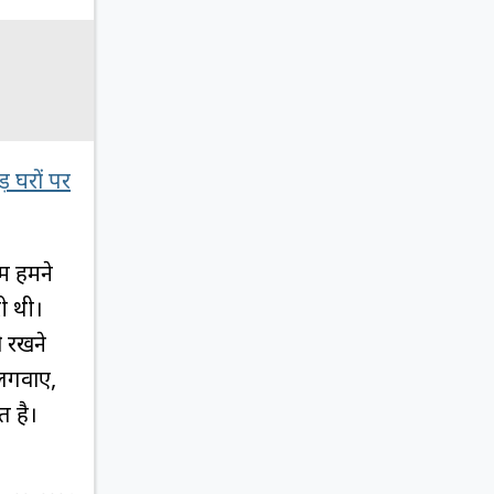
घरों पर
ें हमने
ी थी।
ो रखने
 लगवाए,
त है।