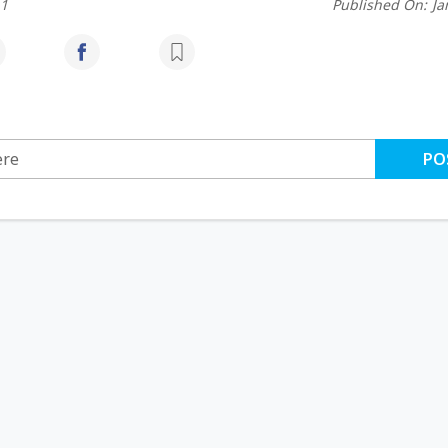
h1
Published On:
Ja
PO