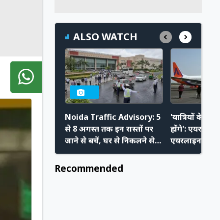
ALSO WATCH
Noida Traffic Advisory: 5
'यात्रियों के प
से 8 अगस्त तक इन रास्तों पर
होंगे': एयरपोर्ट
जाने से बचें, घर से निकलने से
एयरलाइन चलाने 
पहले चेक करें ट्रैफिक
बोले Akasa C
एडवाइजरी
Recommended