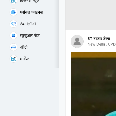
बिजनेस न्यूज
पर्सनल फाइनेंस
टेक्नोलॉजी
म्यूचु्अल फंड
BT बाज़ार डेस्क
New Delhi
,
UPD
ऑटो
मार्केट