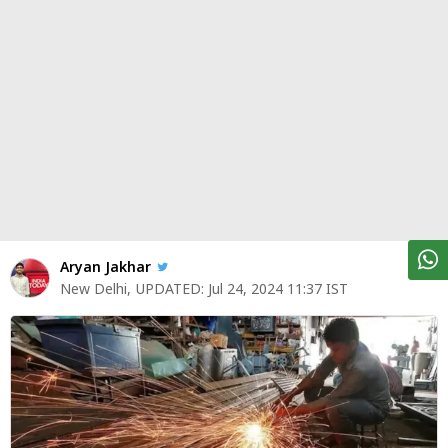
पर्सनल
फाइनेंस
टेक्नोलॉजी
म्यूचु्अल
फंड
ऑटो
मार्केट
Aryan Jakhar
New Delhi
,
UPDATED:
Jul 24, 2024 11:37 IST
शेयर
बाज़ार
ट्रेंडिंग
बिजनेस
न्यूज
वीडियो