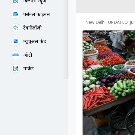
बिजनेस न्यूज
पर्सनल फाइनेंस
New Delhi
,
UPDATED:
Ju
टेक्नोलॉजी
म्यूचु्अल फंड
ऑटो
मार्केट