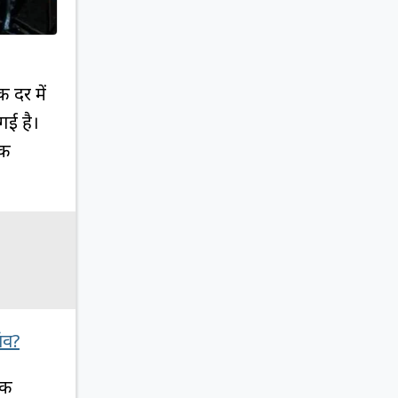
ी दर में
गई है।
की
ांव?
की