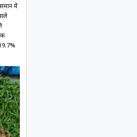
समान में
वाले
ि
गिक
े 19.7%