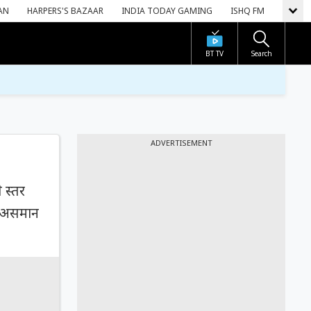
AN
HARPERS'S BAZAAR
INDIA TODAY GAMING
ISHQ FM
BT TV
Search
ADVERTISEMENT
 स्तर
ै। असमान