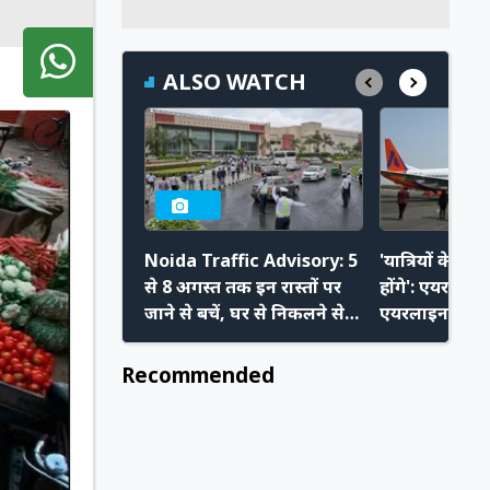
ALSO WATCH
Noida Traffic Advisory: 5
'यात्रियों के प
से 8 अगस्त तक इन रास्तों पर
होंगे': एयरपोर्ट
जाने से बचें, घर से निकलने से
एयरलाइन चलाने 
पहले चेक करें ट्रैफिक
बोले Akasa C
एडवाइजरी
Recommended