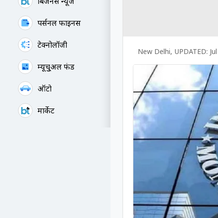
बिजनेस न्यूज
पर्सनल फाइनेंस
टेक्नोलॉजी
New Delhi
,
UPDATED:
Ju
म्यूचु्अल फंड
ऑटो
मार्केट