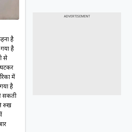
ADVERTISEMENT
कहना है
 गया है
ी से
े घटकर
िका में
गया है
भी सकती
ति रुख
ं
बार