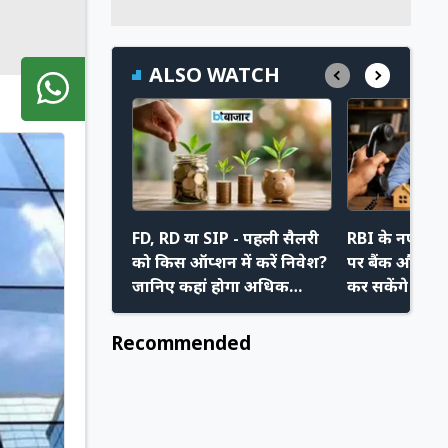
ALSO WATCH
FD, RD या SIP - पहली सैलरी
RBI के नए निय
को किस ऑप्शन में करें निवेश?
पर बैंक और रिक
जानिए कहां होगा अधिक
कर सकेंगे मनम
फायदा
अपने नए अधि
Recommended