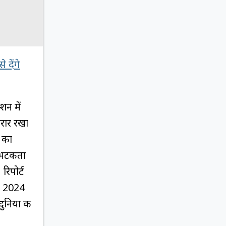
 देंगे
शन में
करार रखा
े का
ं भटकता
रिपोर्ट
और 2024
ुनिया की