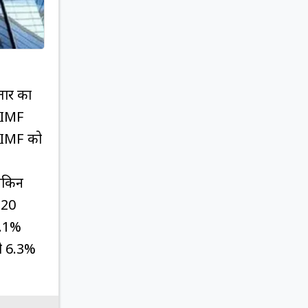
तार का
ए IMF
े IMF को
लेकिन
 20
 6.1%
को 6.3%