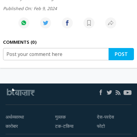
Published On:
Feb 9, 2024
COMMENTS
0
POST
अर्थव्यवस्था
गुल्लक
देस-परदेस
कारोबार
टक-टकिया
फोटो