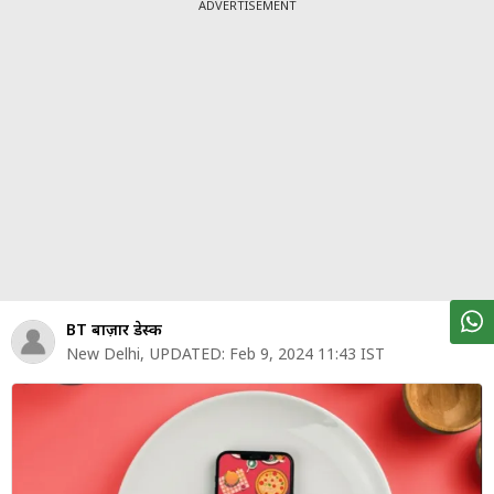
पर्सनल
ADVERTISEMENT
फाइनेंस
टेक्नोलॉजी
म्यूचु्अल
फंड
ऑटो
मार्केट
शेयर
BT बाज़ार डेस्क
बाज़ार
New Delhi
,
UPDATED:
Feb 9, 2024 11:43 IST
ट्रेंडिंग
बिजनेस
न्यूज
वीडियो