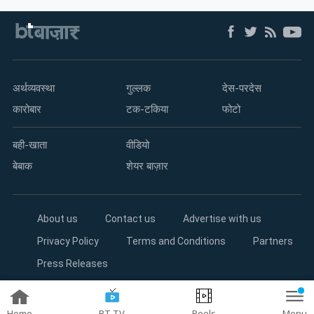
अर्थव्यवस्था
गुल्लक
देस-परदेस
कारोबार
टक-टकिया
फोटो
बही-खाता
वीडियो
बेबाक
शेयर बाज़ार
About us
Contact us
Advertise with us
Privacy Policy
Terms and Conditions
Partners
Press Releases
Copyright©2026 Living Media India Limited. For reprint rights:
Syndications Today
Home
BT TV
Reels
Menu