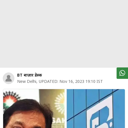
पर्सनल
फाइनेंस
टेक्नोलॉजी
म्यूचु्अल
फंड
ऑटो
मार्केट
BT बाज़ार डेस्क
New Delhi
,
UPDATED:
Nov 16, 2023 19:10 IST
शेयर
बाज़ार
ट्रेंडिंग
बिजनेस
न्यूज
वीडियो