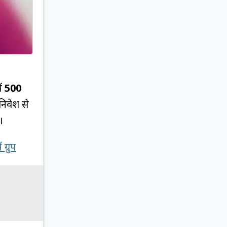
ें
500
निवेश से
।
ग्रुप