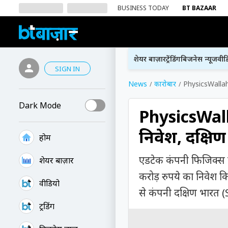
BUSINESS TODAY
BT BAZAAR
शेयर बाज़ार
ट्रेंडिंग
बिजनेस न्यूज
वीड
SIGN IN
News
कारोबार
PhysicsWallah न
Dark Mode
PhysicsWalla
निवेश, दक्षिण
होम
एडटेक कंपनी फिजिक्स व
शेयर बाज़ार
करोड़ रुपये का निवेश क
वीडियो
से कंपनी दक्षिण भारत 
ट्रेंडिंग