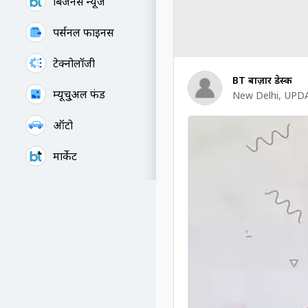
बिजनेस न्यूज
पर्सनल फाइनेंस
टेक्नोलॉजी
BT बाज़ार डेस्क
म्यूचु्अल फंड
New Delhi
,
UPDA
ऑटो
मार्केट