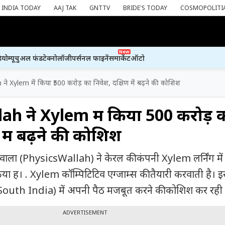
INDIA TODAY
AAJ TAK
GNTTV
BRIDE'S TODAY
COSMOPOLITI
New
ियो
म्यूचुअल फंड
टेक्नोलॉजी
पर्सनल फाइनेंस
मार्केट
ऑटो
े Xylem में किया ₹500 करोड़ का निवेश, दक्षिण में बढ़ने की कोशिश
h ने Xylem में किया ₹500 करोड़ 
 में बढ़ने की कोशिश
ाला (PhysicsWallah) ने केरल की कंपनी Xylem लर्निंग मे
िया ह। . Xylem कॉम्पिटिटिव एग्जाम्स की तैयारी करवाती है। 
(South India) में अपनी पैठ मजबूत करने की कोशिश कर रही 
ADVERTISEMENT