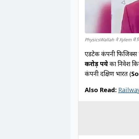
PhysicsWallah ने Xylem में क
एडटेक कंपनी फिजिक्स 
करोड़ रुपये
का निवेश किय
कंपनी दक्षिण भारत (
So
Also Read:
Railway म