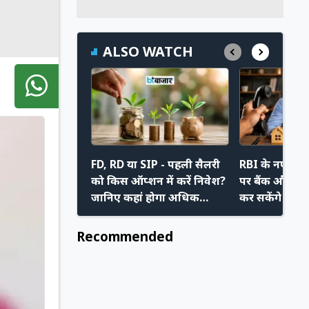
ALSO WATCH
FD, RD या SIP - पहली सैलरी
RBI के नए निय
को किस ऑप्शन में करें निवेश?
पर बैंक और रिक
जानिए कहां होगा अधिक
कर सकेंगे मनम
फायदा
अपने नए अधि
Recommended