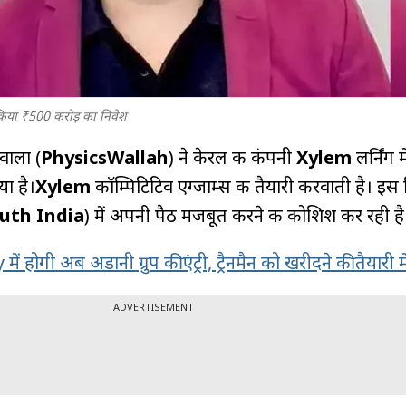
िया ₹500 करोड़ का निवेश
वाला (
PhysicsWallah
) ने केरल की कंपनी
Xylem
लर्निंग म
ा है।
Xylem
कॉम्पिटिटिव एग्जाम्स की तैयारी करवाती है। इस 
uth India
) में अपनी पैठ मजबूत करने की कोशिश कर रही है
ें होगी अब अडानी ग्रुप की एंट्री, ट्रैनमैन को खरीदने की तैयारी में 
ADVERTISEMENT