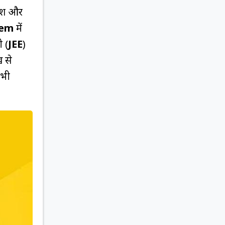
कैश और
lem
में
 (
JEE
)
 से
 भी