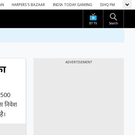
AN
HARPERS'S BAZAAR
INDIA TODAY GAMING
ISHQ FM
BT TV
Search
ADVERTISEMENT
का
ं 500
इस निवेश
है।